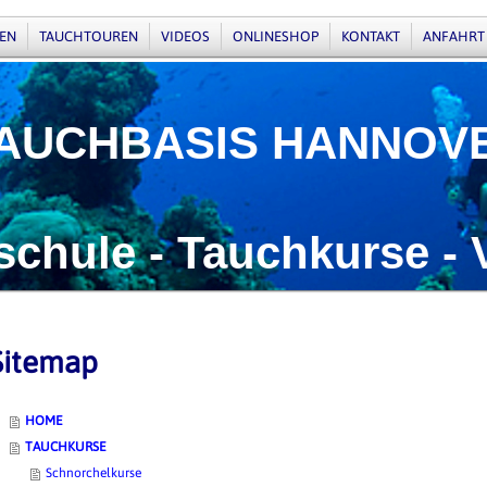
EN
TAUCHTOUREN
VIDEOS
ONLINESHOP
KONTAKT
ANFAHRT
BASIS HANNOV
ule - Tauchkurse - 
Sitemap
HOME
TAUCHKURSE
Schnorchelkurse