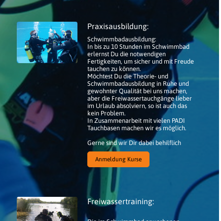
Praxisausbildung:
Schwimmbadausbildung:
In bis zu 10 Stunden im Schwimmbad
erlernst Du die notwendigen
Fertigkeiten, um sicher und mit Freude
tauchen zu können.
Möchtest Du die Theorie- und
Schwimmbadausbildung in Ruhe und
gewohnter Qualität bei uns machen,
aber die Freiwassertauchgänge lieber
im Urlaub absolviern, so ist auch das
kein Problem.
In Zusammenarbeit mit vielen PADI
Tauchbasen machen wir es möglich.
Gerne sind wir Dir dabei behilflich
Anmeldung Kurse
Freiwassertraining: