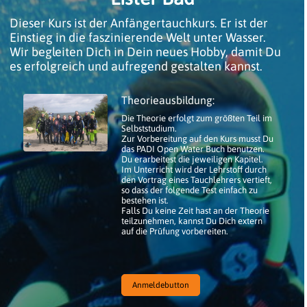
Dieser Kurs ist der Anfängertauchkurs. Er ist der
Einstieg in die faszinierende Welt unter Wasser.
Wir begleiten Dich in Dein neues Hobby, damit Du
es erfolgreich und aufregend gestalten kannst.
Theorieausbildung:
Die Theorie erfolgt zum größten Teil im
Selbststudium.
Zur Vorbereitung auf den Kurs musst Du
das PADI Open Water Buch benutzen.
Du erarbeitest die jeweiligen Kapitel.
Im Unterricht wird der Lehrstoff durch
den Vortrag eines Tauchlehrers vertieft,
so dass der folgende Test einfach zu
bestehen ist.
Falls Du keine Zeit hast an der Theorie
teilzunehmen, kannst Du Dich extern
auf die Prüfung vorbereiten.
Anmeldebutton