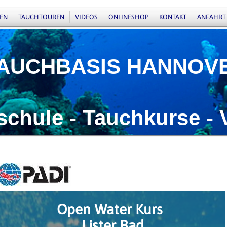
EN
TAUCHTOUREN
VIDEOS
ONLINESHOP
KONTAKT
ANFAHRT
BASIS HANNOV
ule - Tauchkurse - 
Open Water Kurs
Lister Bad