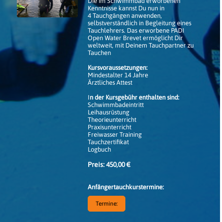
Die im Schwimmbad erworbenen
Kenntnisse kannst Du nun in
4 Tauchgängen anwenden,
selbstverständlich in Begleitung eines
Tauchlehrers. Das erworbene PADI
Open Water Brevet ermöglicht Dir
weltweit, mit Deinem Tauchpartner zu
Tauchen
Kursvoraussetzungen:
Mindestalter 14 Jahre
Ärztliches Attest
I
n der Kursgebühr enthalten sind:
Schwimmbadeintritt
Leihausrüstung
Theorieunterricht
Praxisunterricht
Freiwasser Training
Tauchzertifikat
Logbuch
Preis: 450,00 €
Anfängertauchkurstermine:
Termine: