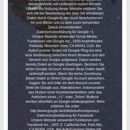
dieser Website voll umfänglich nutzen können.
Durch die Nutzung dieser Website erklären Sie
sich mit der Bearbeitung der über Sie erhobenen
Daten durch Google in der zuvor beschriebenen
Art und Weise und zu dem zuvor benannten
Zweck einverstanden.
Datenschutzerklärung für Google +1
Unsere Website verwendet Social-Media-
Funktionen von Google Inc., 1600 Amphitheatre
Parkway, Mountain View, CA 94043, USA. Bei
Aufruf unserer Seiten mit Google-Plug-Ins wird
eine Verbindung zwischen Ihrem Browser und den
Servern von Google aufgebaut. Dabei werden
bereits Daten an Google übertragen. Besitzen Sie
einen Google-Account, können diese Daten damit
verknüpft werden. Wenn Sie keine Zuordnung
dieser Daten zu Ihrem Google-Account wünschen,
loggen Sie sich bitte vor dem Besuch unserer
Seite bei Google aus. Interaktionen, insbesondere
das Nutzen einer Kommentarfunktion oder das
Anklicken eines „+1“- oder „Teilen“-Buttons
werden ebenfalls an Google weitergegeben. Mehr
erfahren Sie unter
http://www.google.de/intl/de/policies/privacy.
Datenschutzerklärung für Facebook
Unsere Website verwendet Funktionen von
Facebook Inc., 1601 S. California Ave, Palo Alto,
CA 94304, USA . Bei Aufruf unserer Seiten mit