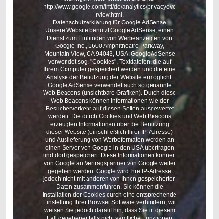
http://www.google.com/intl/de/analytics/privacyove
rview.html.
Datenschutzerklärung für Google AdSense
Unsere Website benutzt Google AdSense, einen
Dienst zum Einbinden von Werbeanzeigen von
Google Inc., 1600 Amphitheatre Parkway,
Mountain View, CA 94043, USA. GoogleAdSense
verwendet sog. "Cookies", Textdateien, die auf
Ihrem Computer gespeichert werden und die eine
Analyse der Benutzung der Website ermöglicht.
Google AdSense verwendet auch so genannte
Web Beacons (unsichtbare Grafiken). Durch diese
Web Beacons können Informationen wie der
Besucherverkehr auf diesen Seiten ausgewertet
werden. Die durch Cookies und Web Beacons
erzeugten Informationen über die Benutzung
dieser Website (einschließlich Ihrer IP-Adresse)
und Auslieferung von Werbeformaten werden an
einen Server von Google in den USA übertragen
und dort gespeichert. Diese Informationen können
von Google an Vertragspartner von Google weiter
gegeben werden. Google wird Ihre IP-Adresse
jedoch nicht mit anderen von Ihnen gespeicherten
Daten zusammenführen. Sie können die
Installation der Cookies durch eine entsprechende
Einstellung Ihrer Browser Software verhindern; wir
weisen Sie jedoch darauf hin, dass Sie in diesem
Fall gegebenenfalls nicht sämtliche Funktionen