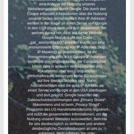
eine Analyse der Nutzung unseres
Websiteangebotes durch Google. Die durch den
Cookie erfassten Informationen über die Nutzung
unserer Seiten (einschließlich Ihrer IP-Adresse)
werden in der Regel an einen Server von Google
in den USA übertragen und dort gespeichert. Wir
weisen darauf hin, dass auf dieser Website
Google Analytics um den Code
„gat._anonymizeIp();“ erweitert wurde, um eine
anonymisierte Erfassung von IP-Adressen (sog.
IP-Masking) zu gewährleisten. Ist die
Anonymisierung aktiv, kürzt Google IP-Adressen
innerhalb von Mitgliedstaaten der Europäischen
Union oder in anderen Vertragsstaaten des
Abkommens über den Europäischen
Wirtschaftsraum, weswegen keine Rückschlüsse
auf Ihre Identität möglich sind. Nur in
Ausnahmefällen wird die volle IP-Adresse an
einen Server von Google in den USA übertragen
und dort gekürzt. Google beachtet die
Datenschutzbestimmungen des „Privacy Shield“-
Abkommens und ist beim „Privacy Shield“-
Programm des US-Handelsministeriums registriert
und nutzt die gesammelten Informationen, um die
Nutzung unserer Websites auszuwerten, Berichte
für uns diesbezüglich zu verfassen und andere
diesbezügliche Dienstleistungen an uns zu
erbringen. Mehr erfahren Sie unter