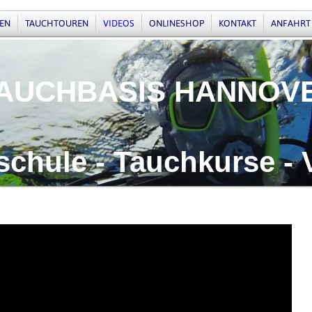
EN
TAUCHTOUREN
VIDEOS
ONLINESHOP
KONTAKT
ANFAHRT
BASIS HANNOV
ule - Tauchkurse - 